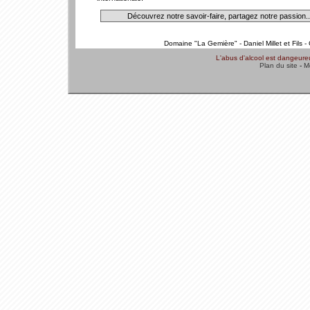
Découvrez notre savoir-faire, partagez notre passion..
Domaine "La Gemière" - Daniel Millet et Fils
L'abus d'alcool est dangeur
Plan du site
-
M